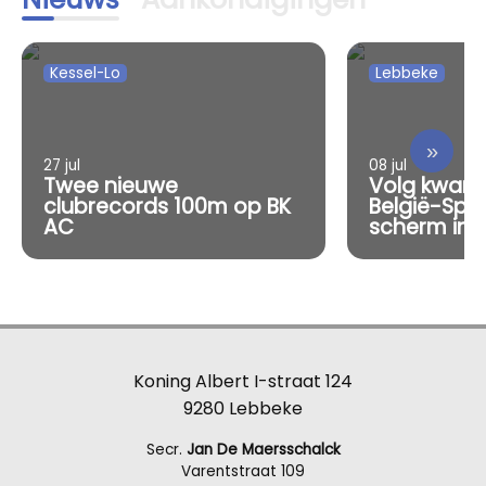
Kessel-Lo
Lebbeke
»
27 jul
08 jul
Twee nieuwe
Volg kwart
clubrecords 100m op BK
België-Spa
AC
scherm in 
Koning Albert I-straat 124
9280 Lebbeke
Secr.
Jan De Maersschalck
Varentstraat 109