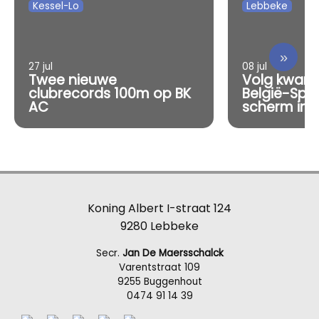
Kessel-Lo
Lebbeke
»
27 jul
08 jul
Twee nieuwe
Volg kwart
clubrecords 100m op BK
België-Spa
AC
scherm in 
Koning Albert I-straat 124
9280 Lebbeke
Secr.
Jan De Maersschalck
Varentstraat 109
9255 Buggenhout
0474 91 14 39