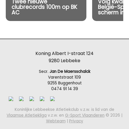
Twee nieuwe
Volg kwart
clubrecords 100m op BK
België-Spa
AC
scherm in 
Koning Albert I-straat 124
9280 Lebbeke
Secr.
Jan De Maersschalck
Varentstraat 109
9255 Buggenhout
0474 91 14 39
Koninlijke Lebbeekse Atletiekclub v.z.w. is lid van de
Vlaamse Atletiekliga
v.z.w. en
G-Sport Vlaanderen
© 2026 |
Webteam
|
Privacy