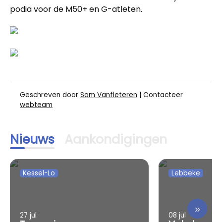
podia voor de M50+ en G-atleten.
Geschreven door
Sam Vanfleteren
| Contacteer
webteam
Nieuws
Aankondigingen
Kessel-Lo
Lebbeke
»
27 jul
08 jul