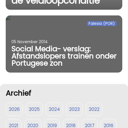
de veldloopconditie
Falesia (POR)
05 November 2014
Social Media- verslag:
Afstandslopers trainen onder
Portugese zon
Archief
2026
2025
2024
2023
2022
2021
2020
2019
2018
2017
2016