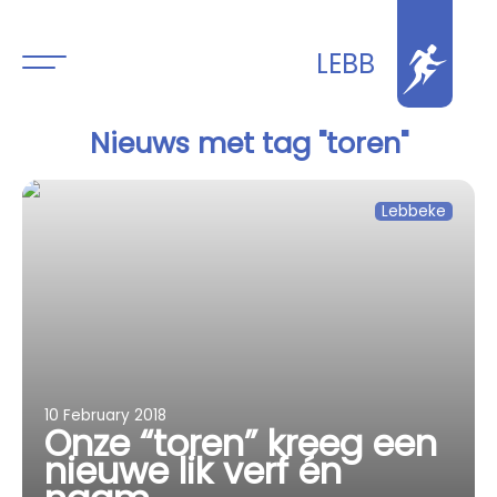
LEBB
Nieuws met tag "toren"
Lebbeke
10 February 2018
Onze “toren” kreeg een
nieuwe lik verf én