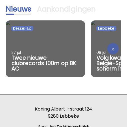
Nieuws
Aankondigingen
Kessel-Lo
Lebbeke
»
27 jul
08 jul
Twee nieuwe
Volg kwart
clubrecords 100m op BK
België-Spa
AC
scherm in 
Koning Albert I-straat 124
9280 Lebbeke
Secr.
Jan De Maersschalck