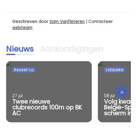
Geschreven door
Sam Vanfleteren
| Contacteer
webteam
Nieuws
Aankondigingen
Kessel-Lo
Lebbeke
»
27 jul
08 jul
Twee nieuwe
Volg kwart
clubrecords 100m op BK
België-Spa
AC
scherm in 