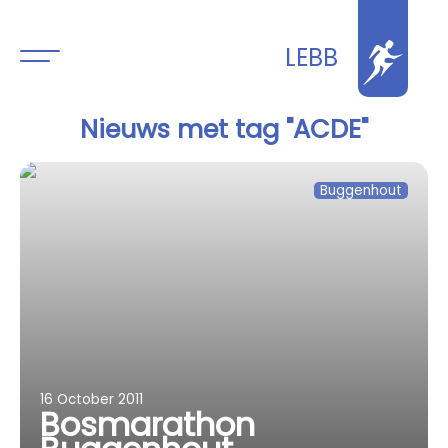
LEBB
Nieuws met tag "ACDE"
Buggenhout
16 October 2011
Bosmarathon