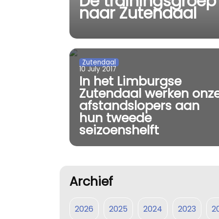
De trainingsgroep
naar Zutendaal
Zutendaal
10 July 2017
In het Limburgse
Zutendaal werken onz
afstandslopers aan
hun tweede
seizoenshelft
Archief
2026
2025
2024
2023
2