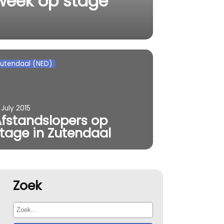
 week op stage
utendaal (NED)
 July 2015
fstandslopers op
tage in Zutendaal
Zoek