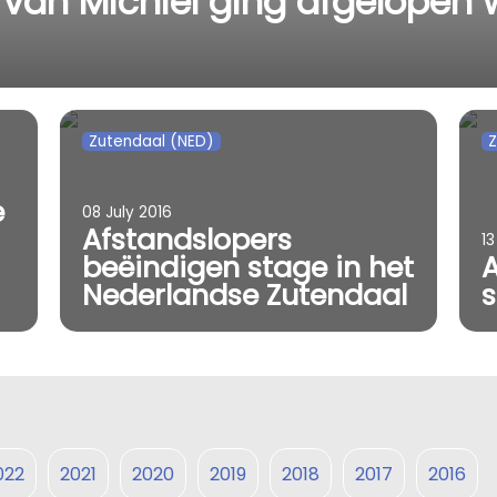
 van Michiel ging afgelopen
Zutendaal (NED)
Z
e
08 July 2016
Afstandslopers
13
beëindigen stage in het
A
Nederlandse Zutendaal
s
022
2021
2020
2019
2018
2017
2016