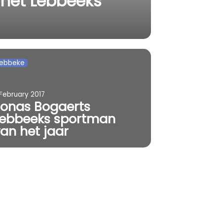
 het Lebbeeks
Lebbeke
 February 2017
Jonas Bogaerts
Lebbeeks sportman
an het jaar